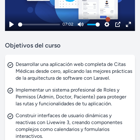
P
l
a
07:02
y
P
M
S
P
E
l
u
e
I
n
Objetivos del curso
a
t
t
P
t
y
e
t
e
Desarrollar una aplicación web completa de Citas
i
r
Médicas desde cero, aplicando las mejores prácticas
n
f
de la arquitectura de software con Laravel.
g
u
Implementar un sistema profesional de Roles y
s
l
Permisos (Admin, Doctor, Paciente) para proteger
l
las rutas y funcionalidades de tu aplicación.
s
Construir interfaces de usuario dinámicas y
c
reactivas con Livewire 3, creando componentes
r
complejos como calendarios y formularios
e
interactivos.