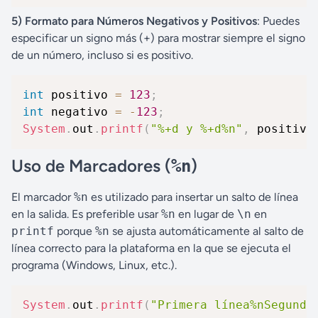
5) Formato para Números Negativos y Positivos
: Puedes
especificar un signo más (+) para mostrar siempre el signo
de un número, incluso si es positivo.
int
 positivo 
=
123
;
int
 negativo 
=
-
123
;
System
.
out
.
printf
(
"%+d y %+d%n"
,
 positivo
Uso de Marcadores (
)
%n
El marcador
%n
es utilizado para insertar un salto de línea
en la salida. Es preferible usar
%n
en lugar de
\n
en
printf
porque
%n
se ajusta automáticamente al salto de
línea correcto para la plataforma en la que se ejecuta el
programa (Windows, Linux, etc.).
System
.
out
.
printf
(
"Primera línea%nSegunda