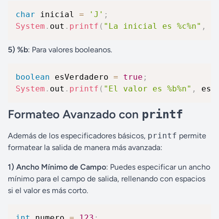
char
 inicial 
=
'J'
;
System
.
out
.
printf
(
"La inicial es %c%n"
,
 i
5) %b
: Para valores booleanos.
boolean
 esVerdadero 
=
true
;
System
.
out
.
printf
(
"El valor es %b%n"
,
 esV
Formateo Avanzado con
printf
Además de los especificadores básicos,
printf
permite
formatear la salida de manera más avanzada:
1) Ancho Mínimo de Campo
: Puedes especificar un ancho
mínimo para el campo de salida, rellenando con espacios
si el valor es más corto.
int
 numero 
=
123
;