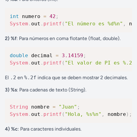
int
 numero 
=
42
;
System
.
out
.
printf
(
"El número es %d%n"
,
 nu
2) %f
: Para números en coma flotante (float, double).
double
 decimal 
=
3.14159
;
System
.
out
.
printf
(
"El valor de PI es %.2f
El
.2
en
%.2f
indica que se deben mostrar 2 decimales.
3) %s
: Para cadenas de texto (String).
String
 nombre 
=
"Juan"
;
System
.
out
.
printf
(
"Hola, %s%n"
,
 nombre
)
;
4) %c
: Para caracteres individuales.