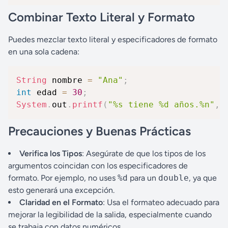
Combinar Texto Literal y Formato
Puedes mezclar texto literal y especificadores de formato
en una sola cadena:
String
 nombre 
=
"Ana"
;
int
 edad 
=
30
;
System
.
out
.
printf
(
"%s tiene %d años.%n"
,
 
Precauciones y Buenas Prácticas
Verifica los Tipos
: Asegúrate de que los tipos de los
argumentos coincidan con los especificadores de
formato. Por ejemplo, no uses
%d
para un
double
, ya que
esto generará una excepción.
Claridad en el Formato
: Usa el formateo adecuado para
mejorar la legibilidad de la salida, especialmente cuando
se trabaja con datos numéricos.