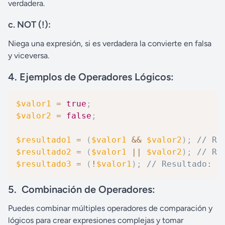
verdadera.
c.
NOT (!):
Niega una expresión, si es verdadera la convierte en falsa
y viceversa.
4. Ejemplos de Operadores Lógicos:
$valor1
=
true
;
$valor2
=
false
;
$resultado1
=
(
$valor1
&&
$valor2
)
;
// Re
$resultado2
=
(
$valor1
||
$valor2
)
;
// Re
$resultado3
=
(
!
$valor1
)
;
// Resultado: f
5. Combinación de Operadores:
Puedes combinar múltiples operadores de comparación y
lógicos para crear expresiones complejas y tomar