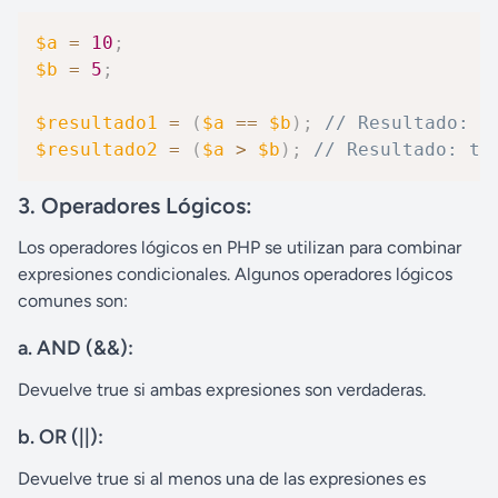
$a
=
10
;
$b
=
5
;
$resultado1
=
(
$a
==
$b
)
;
// Resultado: f
$resultado2
=
(
$a
>
$b
)
;
// Resultado: tr
3. Operadores Lógicos:
Los operadores lógicos en PHP se utilizan para combinar
expresiones condicionales. Algunos operadores lógicos
comunes son:
a.
AND (&&):
Devuelve true si ambas expresiones son verdaderas.
b.
OR (||):
Devuelve true si al menos una de las expresiones es