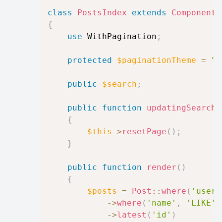
class
PostsIndex
extends
Component
{
use
WithPagination
;
protected
$paginationTheme
=
"b
public
$search
;
public
function
updatingSearch
(
{
$this
->
resetPage
(
)
;
}
public
function
render
(
)
{
$posts
=
Post
::
where
(
'user_
->
where
(
'name'
,
'LIKE'
,
->
latest
(
'id'
)