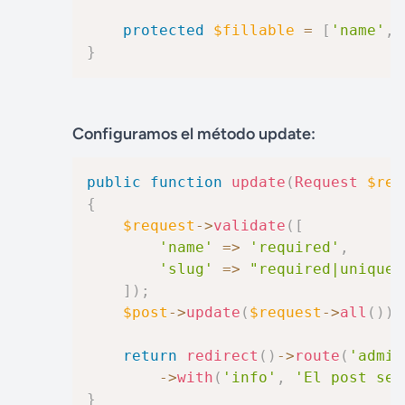
protected
$fillable
=
[
'name'
,
}
Configuramos el método update:
public
function
update
(
Request
$req
{
$request
->
validate
(
[
'name'
=>
'required'
,
'slug'
=>
"required|unique:
]
)
;
$post
->
update
(
$request
->
all
(
)
)
;
return
redirect
(
)
->
route
(
'admin
->
with
(
'info'
,
'El post se 
}