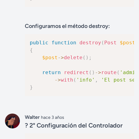
Configuramos el método destroy:
public
function
destroy
(
Post
$post
)
{
$post
->
delete
(
)
;
return
redirect
(
)
->
route
(
'admin
->
with
(
'info'
,
'El post se 
}
Walter
hace 3 años
? 2° Configuración del Controlador