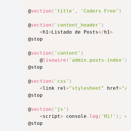
@
section
(
'title'
,
'Coders Free'
)
@
section
(
'content_header'
)
<
h1
>
Listado de Posts
<
/
h1
>
@stop

@
section
(
'content'
)
	@
livewire
(
'admin.posts-index'
)
@stop

@
section
(
'css'
)
<
link rel
=
"stylesheet"
 href
=
"/c
@stop

@
section
(
'js'
)
<
script
>
 console
.
log
(
'Hi!'
)
;
<
/
@stop