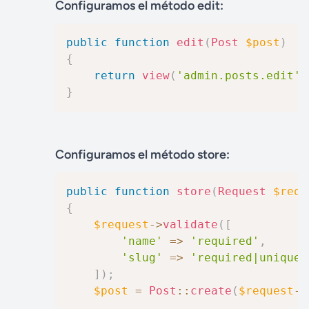
Configuramos el método edit:
public
function
edit
(
Post
$post
)
{
return
view
(
'admin.posts.edit'
,
}
Configuramos el método store:
public
function
store
(
Request
$requ
{
$request
->
validate
(
[
'name'
=>
'required'
,
'slug'
=>
'required|unique:
]
)
;
$post
=
Post
::
create
(
$request
->