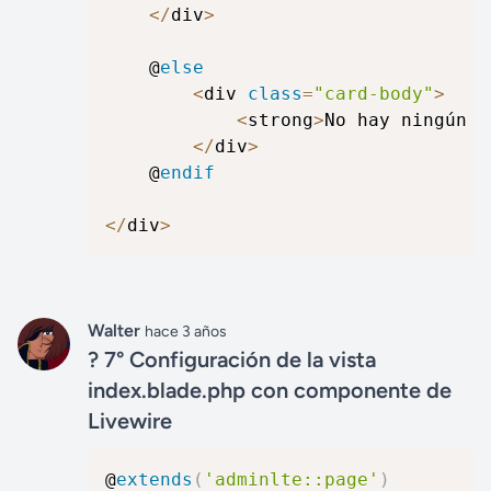
<
/
div
>
	@
else
<
div 
class
=
"card-body"
>
<
strong
>
No hay ningún r
<
/
div
>
	@
endif
<
/
div
>
Walter
hace 3 años
? 7° Configuración de la vista
index.blade.php con componente de
Livewire
@
extends
(
'adminlte::page'
)