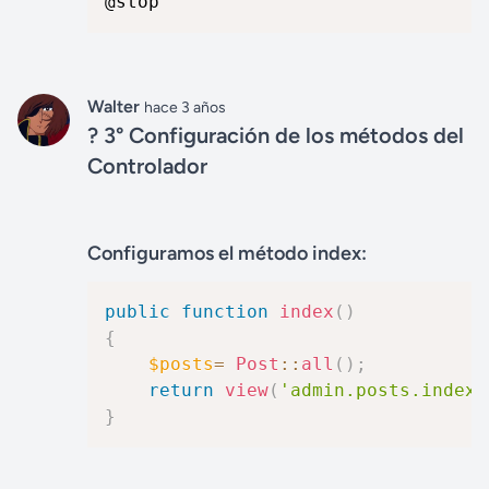
@stop
Walter
hace 3 años
? 3° Configuración de los métodos del
Controlador
Configuramos el método index:
public
function
index
(
)
{
$posts
=
Post
::
all
(
)
;
return
view
(
'admin.posts.index'
}