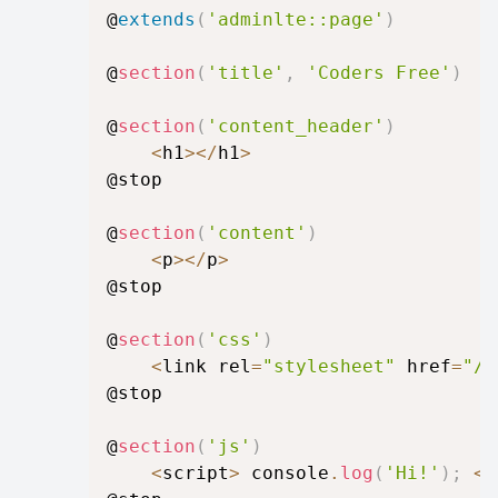
@
extends
(
'adminlte::page'
)
@
section
(
'title'
,
'Coders Free'
)
@
section
(
'content_header'
)
<
h1
>
<
/
h1
>
@stop

@
section
(
'content'
)
<
p
>
<
/
p
>
@stop

@
section
(
'css'
)
<
link rel
=
"stylesheet"
 href
=
"/c
@stop

@
section
(
'js'
)
<
script
>
 console
.
log
(
'Hi!'
)
;
<
/