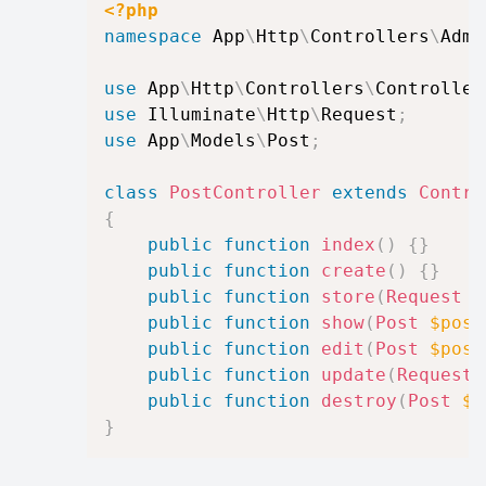
<?php
namespace
App
\
Http
\
Controllers
\
Admi
use
App
\
Http
\
Controllers
\
Controller
use
Illuminate
\
Http
\
Request
;
use
App
\
Models
\
Post
;
class
PostController
extends
Contro
{
public
function
index
(
)
{
}
public
function
create
(
)
{
}
public
function
store
(
Request
$
public
function
show
(
Post
$post
public
function
edit
(
Post
$post
public
function
update
(
Request
public
function
destroy
(
Post
$p
}