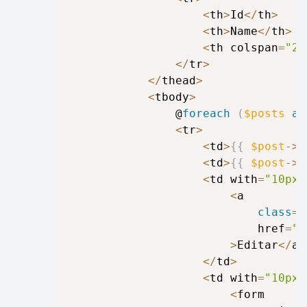
<
th
>
Id
<
/
th
>
<
th
>
Name
<
/
th
>
<
th colspan
=
"2"
<
/
tr
>
<
/
thead
>
<
tbody
>
				@
foreach
(
$posts
as
<
tr
>
<
td
>
{
{
$post
->
i
<
td
>
{
{
$post
->
n
<
td with
=
"10px"
<
a 

class
=
"
							href
=
"{
>
Editar
<
/
a
>
<
/
td
>
<
td with
=
"10px"
<
form 
