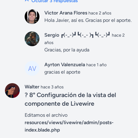
Ocultar 3
respuestas
Victor Arana Flores
hace 2 años
Hola Javier, así es. Gracias por el aporte.
Sergio ┏(-_-)┛┗(-_- )┓┗(-_-)┛
hace 2
años
Gracias, por la ayuda
Ayrton Valenzuela
hace 1 año
gracias el aporte
Walter
hace 3 años
? 8° Configuración de la vista del
componente de Livewire
Editamos el archivo
resources/views/livewire/admin/posts-
index.blade.php