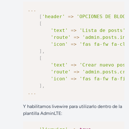
...
[
'header'
=>
'OPCIONES DE BLOG'
[
'text'
=>
'Lista de posts'
,
'route'
=>
'admin.posts.ind
'icon'
=>
'fas fa-fw fa-cli
]
,
[
'text'
=>
'Crear nuevo post
'route'
=>
'admin.posts.cre
'icon'
=>
'fas fa-fw fa-fil
]
,
...
Y habilitamos livewire para utilizarlo dentro de la
plantilla AdminLTE: