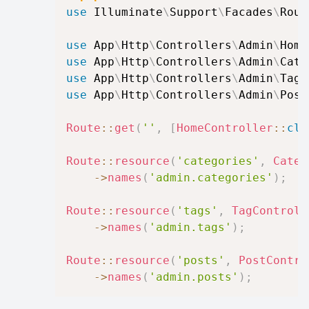
use
Illuminate
\
Support
\
Facades
\
Rout
use
App
\
Http
\
Controllers
\
Admin
\
Home
use
App
\
Http
\
Controllers
\
Admin
\
Cate
use
App
\
Http
\
Controllers
\
Admin
\
TagC
use
App
\
Http
\
Controllers
\
Admin
\
Post
Route
::
get
(
''
,
[
HomeController
::
cla
Route
::
resource
(
'categories'
,
Categ
->
names
(
'admin.categories'
)
;
Route
::
resource
(
'tags'
,
TagControll
->
names
(
'admin.tags'
)
;
Route
::
resource
(
'posts'
,
PostContro
->
names
(
'admin.posts'
)
;