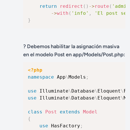
return
redirect
(
)
->
route
(
'admin
->
with
(
'info'
,
'El post se 
}
? Debemos habilitar la asignación masiva
en el modelo Post en app/Models/Post.php:
<?php
namespace
App
\
Models
;
use
Illuminate
\
Database
\
Eloquent
\
Fa
use
Illuminate
\
Database
\
Eloquent
\
Mo
class
Post
extends
Model
{
use
HasFactory
;