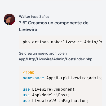
Walter
hace 3 años
? 6° Creamos un componente de
Livewire
php artisan make:livewire Admin/Pos
Se crea un nuevo archivo en
app/Http/Livewire/Admin/PostsIndex.php
<?php
namespace
App
\
Http
\
Livewire
\
Admin
;
use
Livewire
\
Component
;
use
App
\
Models
\
Post
;
use
Livewire
\
WithPagination
;