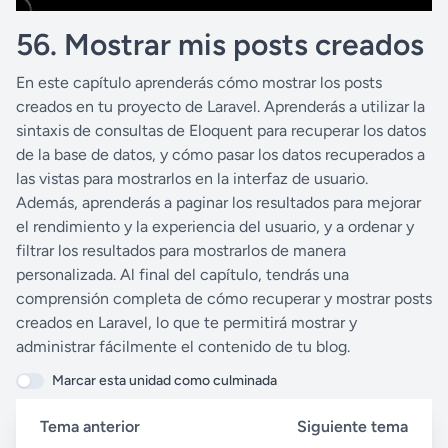
P
M
S
E
56. Mostrar mis posts creados
a
u
e
n
u
t
t
t
En este capítulo aprenderás cómo mostrar los posts
s
e
t
e
creados en tu proyecto de Laravel. Aprenderás a utilizar la
e
i
r
sintaxis de consultas de Eloquent para recuperar los datos
n
f
de la base de datos, y cómo pasar los datos recuperados a
g
u
las vistas para mostrarlos en la interfaz de usuario.
s
l
Además, aprenderás a paginar los resultados para mejorar
el rendimiento y la experiencia del usuario, y a ordenar y
l
filtrar los resultados para mostrarlos de manera
s
personalizada. Al final del capítulo, tendrás una
c
comprensión completa de cómo recuperar y mostrar posts
r
creados en Laravel, lo que te permitirá mostrar y
e
administrar fácilmente el contenido de tu blog.
e
Marcar esta unidad como culminada
n
Tema anterior
Siguiente tema