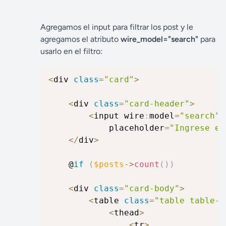
Agregamos el input para filtrar los post y le
agregamos el atributo
wire_model="search"
para
usarlo en el filtro:
<
div 
class
=
"card"
>
<
div 
class
=
"card-header"
>
<
input wire
:
model
=
"search"
			placeholder
=
"Ingrese el
<
/
div
>
	@
if
(
$posts
->
count
(
)
)
<
div 
class
=
"card-body"
>
<
table 
class
=
"table table-s
<
thead
>
<
tr
>