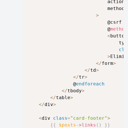
							action
=
							method
=
>
							@csrf

							@
method
<
button 
								t
cla
>
Elimin
<
/
form
>
<
/
td
>
<
/
tr
>
				@
endforeach
<
/
tbody
>
<
/
table
>
<
/
div
>
<
div 
class
=
"card-footer"
>
{
{
$posts
->
links
(
)
}
}