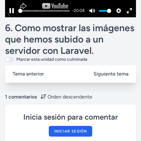
-20:04
P
M
S
E
6. Como mostrar las imágenes
a
u
e
n
u
t
t
t
que hemos subido a un
s
e
t
e
servidor con Laravel.
e
i
r
Marcar esta unidad como culminada
n
f
g
u
Tema anterior
Siguiente tema
s
l
l
s
1 comentarios
Orden descendente
c
r
Inicia sesión para comentar
e
e
INICIAR SESIÓN
n