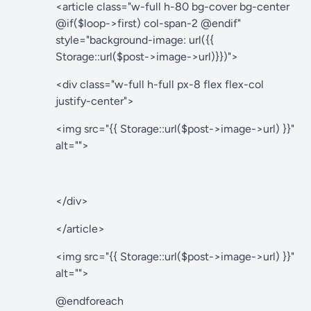
<article class="w-full h-80 bg-cover bg-center
@if($loop->first) col-span-2 @endif"
style="background-image: url({{
Storage::url($post->image->url)}})">
<div class="w-full h-full px-8 flex flex-col
justify-center">
<img src="{{ Storage::url($post->image->url) }}"
alt="">
</div>
</article>
<img src="{{ Storage::url($post->image->url) }}"
alt="">
@endforeach