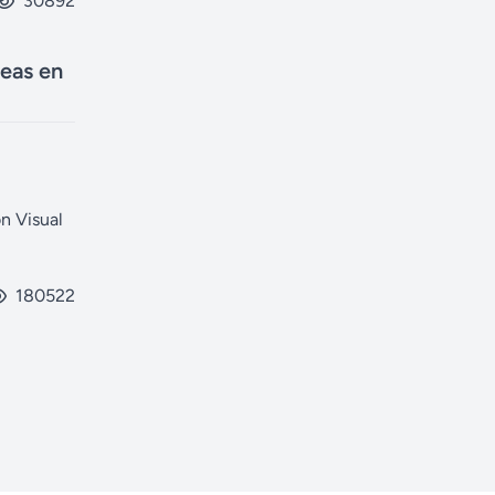
30892
eas en
n Visual
180522