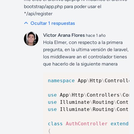
bootstrap/app.php para poder usar el
*/api/register
Ocultar 1
respuestas
Victor Arana Flores
hace 1 año
Hola Elmer, con respecto a la primera
pregunta, en la ultima versión de laravel,
los middleware an el controlador tienes
que hacerlo de la siguiente manera
namespace
App
\
Http
\
Controlle
use
App
\
Http
\
Controllers
\
Con
use
Illuminate
\
Routing
\
Contr
use
Illuminate
\
Routing
\
Contr
class
AuthController
extends
{