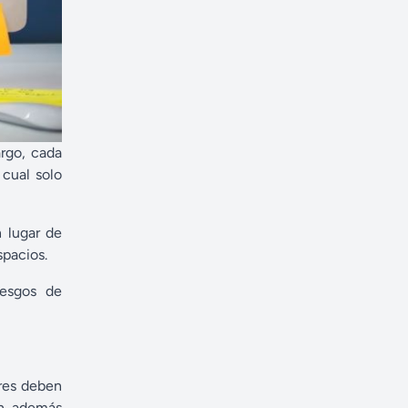
rgo, cada
cual solo
 lugar de
spacios.
iesgos de
ores deben
ón, además