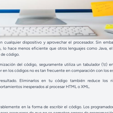
 cualquier dispositivo y aprovechar el procesador. Sin emba
, lo hace menos eficiente que otros lenguajes como Java, el 
 de código.
zación del código, seguramente utiliza un tabulador (\t) en
er en los códigos no es tan frecuente en comparación con los e
resultado. Eliminarlos en tu código también reduce los r
mportamientos inesperados al procesar HTML o XML.
erablemente en la forma de escribir el código. Los programad
io para asegurarse de que no se cometen errores de programaci