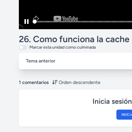
P
a
26. Como funciona la cache 
u
Marcar esta unidad como culminada
s
e
Tema anterior
1 comentarios
Orden descendente
Inicia sesió
INIC