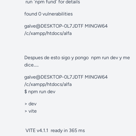
run `npm fund` for details
found 0 vulnerabilities
galve@DESKTOP-0L7JDTF MINGW64
/c/xampp/htdocs/alfa
Despues de esto sigo y pongo npm run dev y me
dice…..
galve@DESKTOP-0L7JDTF MINGW64
/c/xampp/htdocs/alfa
$ npm run dev
> dev
> vite
VITE v4.1.1 ready in 365 ms