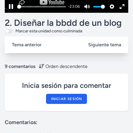
-23:06
P
M
S
E
2. Diseñar la bbdd de un blog
a
u
e
n
u
t
t
t
Marcar esta unidad como culminada
s
e
t
e
Tema anterior
Siguiente tema
e
i
r
n
f
g
u
9 comentarios
Orden descendente
s
l
l
Inicia sesión para comentar
s
c
INICIAR SESIÓN
r
e
e
Comentarios:
n