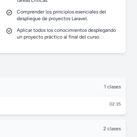
tareas críticas.
l
Comprender los principios esenciales del
s
despliegue de proyectos Laravel.
c
Aplicar todos los conocimientos desplegando
r
un proyecto práctico al final del curso.
e
e
n
1 clases
02:35
2 clases