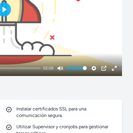
P
l
a
y
02:09
M
S
P
E
u
e
I
n
t
t
P
t
e
t
e
i
r
Instalar certificados SSL para una
n
f
comunicación segura.
g
u
Utilizar Supervisor y cronjobs para gestionar
s
l