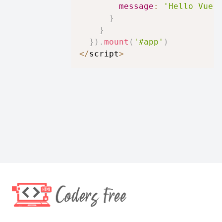
message
:
'Hello Vue!
}
}
}
)
.
mount
(
'#app'
)
<
/
script
>