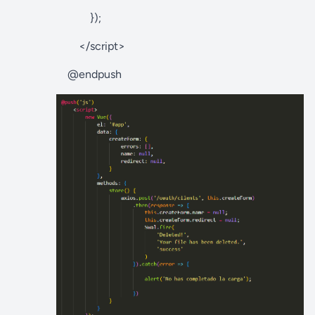
});
</script>
@endpush