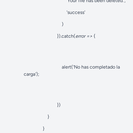
'Your file has been deleted.',
'success'
)
}).catch(
error
=>
{
alert('No has completado la
carga');
})
}
}