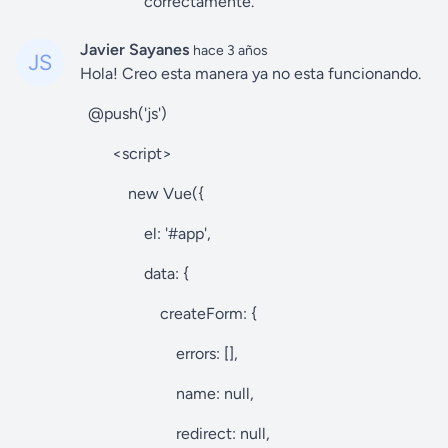
correctamente.
Javier Sayanes
hace 3 años
Hola! Creo esta manera ya no esta funcionando.
@push('js')
<script>
new Vue({
el: '#app',
data: {
createForm: {
errors: [],
name: null,
redirect: null,