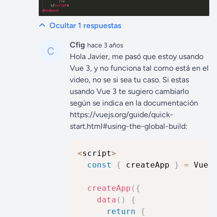
Ocultar 1
respuestas
Cfig
hace 3 años
Hola Javier, me pasó que estoy usando
Vue 3, y no funciona tal como está en el
video, no se si sea tu caso. Si estas
usando Vue 3 te sugiero cambiarlo
según se indica en la documentación
https://vuejs.org/guide/quick-
start.html#using-the-global-build:
<
script
>
const
{
 createApp 
}
=
 Vue

createApp
(
{
data
(
)
{
return
{