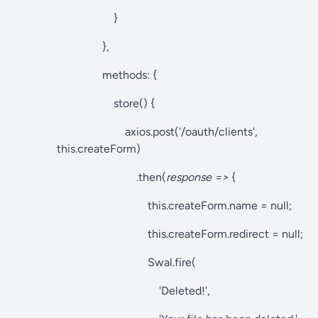
}
},
methods: {
store() {
axios.post('/oauth/clients',
this.createForm)
.then(
response
=>
{
this.createForm.name = null;
this.createForm.redirect = null;
Swal.fire(
'Deleted!',