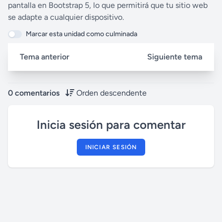
pantalla en Bootstrap 5, lo que permitirá que tu sitio web
l
se adapte a cualquier dispositivo.
s
Marcar esta unidad como culminada
c
r
Tema anterior
Siguiente tema
e
e
n
0 comentarios
Orden descendente
Inicia sesión para comentar
INICIAR SESIÓN