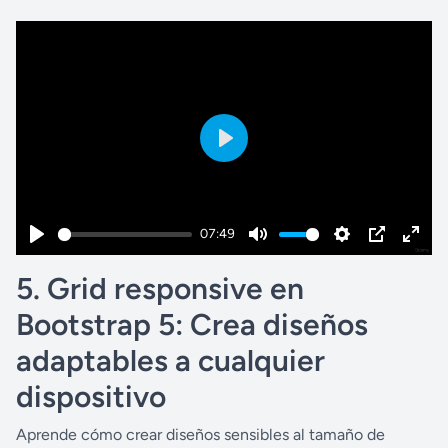
P
l
a
07:49
y
P
M
S
P
E
5. Grid responsive en
l
u
e
I
n
a
t
t
P
t
Bootstrap 5: Crea diseños
y
e
t
e
adaptables a cualquier
i
r
dispositivo
n
f
g
u
Aprende cómo crear diseños sensibles al tamaño de
s
l