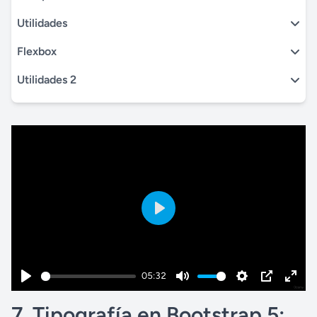
Utilidades
Flexbox
Utilidades 2
P
l
a
05:32
y
P
M
S
P
E
7. Tipografía en Bootstrap 5:
l
u
e
I
n