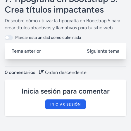
a
t
t
P
t
Crea títulos impactantes
y
e
t
e
Descubre cómo utilizar la tipografía en Bootstrap 5 para
i
r
crear títulos atractivos y llamativos para tu sitio web.
n
f
g
u
Marcar esta unidad como culminada
s
l
Tema anterior
Siguiente tema
l
s
c
0 comentarios
Orden descendente
r
e
Inicia sesión para comentar
e
n
INICIAR SESIÓN