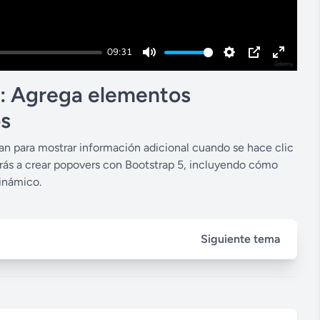
09:31
M
S
P
E
u
e
I
n
5: Agrega elementos
t
t
P
t
os
e
t
e
i
r
n para mostrar información adicional cuando se hace clic
rás a crear popovers con Bootstrap 5, incluyendo cómo
n
f
dinámico.
g
u
s
l
l
Siguiente tema
s
c
r
e
e