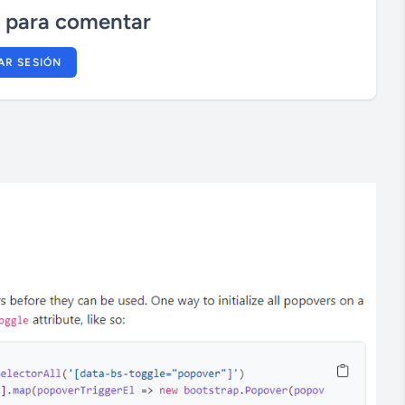
n para comentar
n
IAR SESIÓN