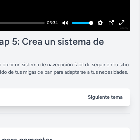
05:34
M
S
P
E
u
e
I
n
ap 5: Crea un sistema de
t
t
P
t
e
t
e
i
r
a crear un sistema de navegación fácil de seguir en tu sitio
ido de tus migas de pan para adaptarse a tus necesidades.
n
f
g
u
s
l
Siguiente tema
l
s
c
r
e
n para comentar
e