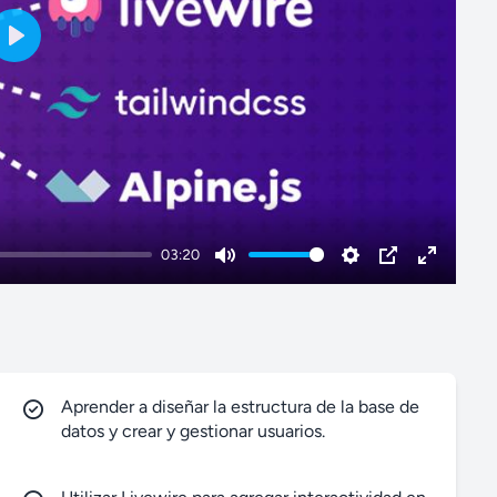
P
l
a
y
03:20
M
S
P
E
u
e
I
n
t
t
P
t
e
t
e
i
r
Aprender a diseñar la estructura de la base de
n
f
datos y crear y gestionar usuarios.
g
u
s
l