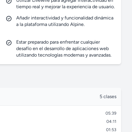
Utilizar Livewire para agregar interactividad en
l
tiempo real y mejorar la experiencia de usuario.
s
Añadir interactividad y funcionalidad dinámica
c
a la plataforma utilizando Alpine.
r
e
Estar preparado para enfrentar cualquier
e
desafío en el desarrollo de aplicaciones web
n
utilizando tecnologías modernas y avanzadas.
5 clases
05:39
04:11
01:53