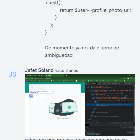
>first();
return $user->profile_photo_url;
}
);
}
De momento ya no da el error de
ambiguedad
Jafet Solano
hace 3 años
sabes por que me esta ocasionando que no se