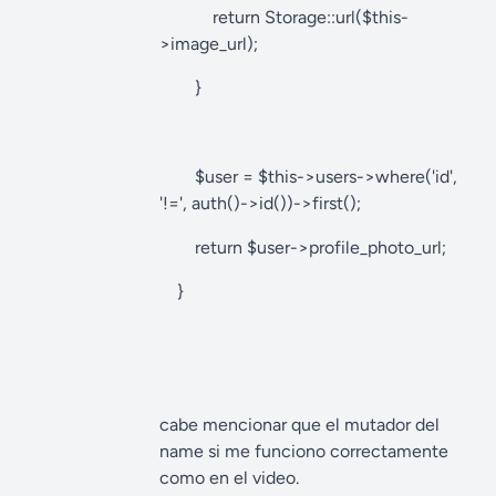
return Storage::url($this-
>image_url);
}
$user = $this->users->where('id',
'!=', auth()->id())->first();
return $user->profile_photo_url;
}
cabe mencionar que el mutador del
name si me funciono correctamente
como en el video.