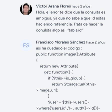
Victor Arana Flores
hace 2 años
Hola, el error te dice que la consulta es
ambigua, ya que no sabe a que id estas
haciendo referencia. Trata de hacer la
conulsta algo asi: “tabla.id”
Francisco Morales Sánchez
hace 2 años
asi ha quedado el codigo :
public function image():Attribute
{
return new Attribute(
get: function() {
if ($this->is_group) {
return Storage::url($this-
>image_url);
}
$user = $this->users()-
>where('users.id' ,'!=', auth()->id())-