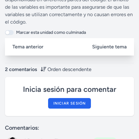
g
u
de las variables es importante para asegurarse de que las
s
l
variables se utilizan correctamente y no causan errores en
l
el código.
s
Marcar esta unidad como culminada
c
r
Tema anterior
Siguiente tema
e
e
n
2 comentarios
Orden descendente
Inicia sesión para comentar
INICIAR SESIÓN
Comentarios: