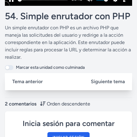
P
M
S
E
54. Simple enrutador con PHP
a
u
e
n
u
t
t
t
Un simple enrutador con PHP es un archivo PHP que
s
e
t
e
maneja las solicitudes del usuario y redirige a la acción
e
i
r
correspondiente en la aplicación. Este enrutador puede
n
f
incluir reglas para procesar la URL y determinar la acción a
g
u
realizar.
s
l
Marcar esta unidad como culminada
l
s
Tema anterior
Siguiente tema
c
r
2 comentarios
Orden descendente
e
e
Inicia sesión para comentar
n