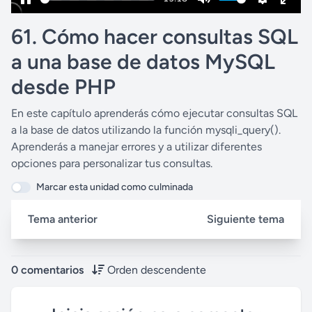
P
M
S
E
61. Cómo hacer consultas SQL
a
u
e
n
u
t
t
t
a una base de datos MySQL
s
e
t
e
desde PHP
e
i
r
n
f
En este capítulo aprenderás cómo ejecutar consultas SQL
g
u
a la base de datos utilizando la función mysqli_query().
s
l
Aprenderás a manejar errores y a utilizar diferentes
opciones para personalizar tus consultas.
l
s
Marcar esta unidad como culminada
c
Tema anterior
Siguiente tema
r
e
e
0 comentarios
Orden descendente
n