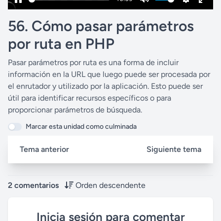
P
M
S
E
56. Cómo pasar parámetros
a
u
e
n
u
t
t
t
por ruta en PHP
s
e
t
e
Pasar parámetros por ruta es una forma de incluir
e
i
r
información en la URL que luego puede ser procesada por
n
f
el enrutador y utilizado por la aplicación. Esto puede ser
g
u
útil para identificar recursos específicos o para
s
l
proporcionar parámetros de búsqueda.
l
Marcar esta unidad como culminada
s
c
Tema anterior
Siguiente tema
r
e
e
2 comentarios
Orden descendente
n
Inicia sesión para comentar