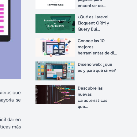
encontrar co...
¿Qué es Laravel
Eloquent ORM y
Query Bui...
Conoce las 10
mejores
herramientas de di...
Diseño web: ¿qué
es y para qué sirve?
Descubre las
uieras que
nuevas
ayoría se
características
que...
cil dar en
sticas más