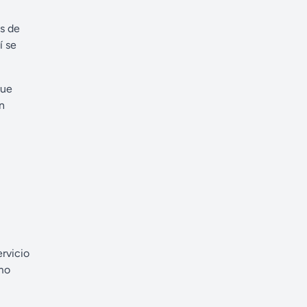
as de
í se
que
n
rvicio
omo