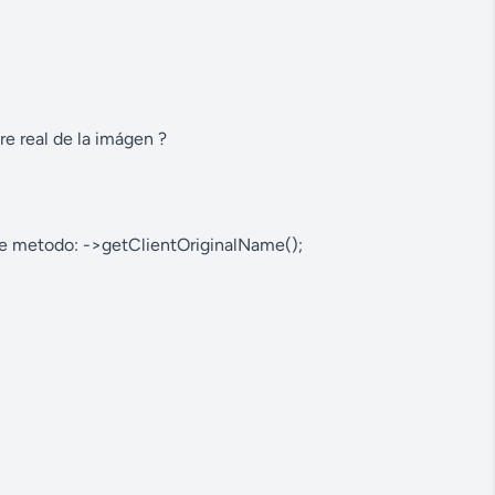
e real de la imágen ?
te metodo: ->getClientOriginalName();