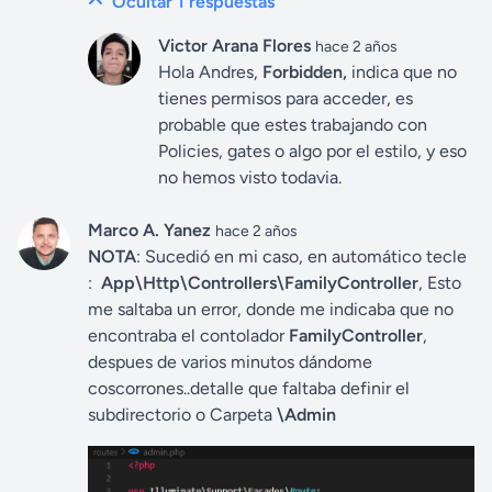
Ocultar 1
respuestas
Victor Arana Flores
hace 2 años
Hola Andres,
Forbidden,
indica que no
tienes permisos para acceder, es
probable que estes trabajando con
Policies, gates o algo por el estilo, y eso
no hemos visto todavia.
Marco A. Yanez
hace 2 años
NOTA
: Sucedió en mi caso, en automático tecle
:
App\Http\Controllers\FamilyController
, Esto
me saltaba un error, donde me indicaba que no
encontraba el contolador
FamilyController
,
despues de varios minutos dándome
coscorrones..detalle que faltaba definir el
subdirectorio o Carpeta
\Admin