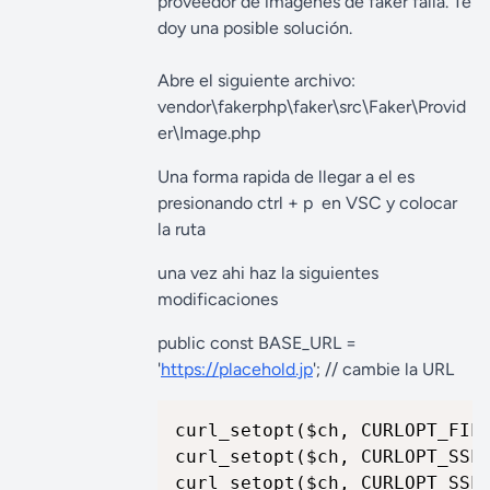
proveedor de imagenes de faker falla. Te
doy una posible solución.
Abre el siguiente archivo:
vendor\fakerphp\faker\src\Faker\Provid
er\Image.php
Una forma rapida de llegar a el es
presionando ctrl + p en VSC y colocar
la ruta
una vez ahi haz la siguientes
modificaciones
public const BASE_URL =
'
https://placehold.jp
'; // cambie la URL
curl_setopt($ch, CURLOPT_FILE
curl_setopt($ch, CURLOPT_SSL_
curl_setopt($ch, CURLOPT_SSL_