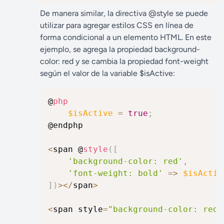
De manera similar, la directiva @style se puede
utilizar para agregar estilos CSS en línea de
forma condicional a un elemento HTML. En este
ejemplo, se agrega la propiedad background-
color: red y se cambia la propiedad font-weight
según el valor de la variable $isActive:
@
php
$isActive
=
true
;
@endphp

<
span @
style
(
[
'background-color: red'
,
'font-weight: bold'
=>
$isActiv
]
)
>
<
/
span
>
<
span style
=
"background-color: red;